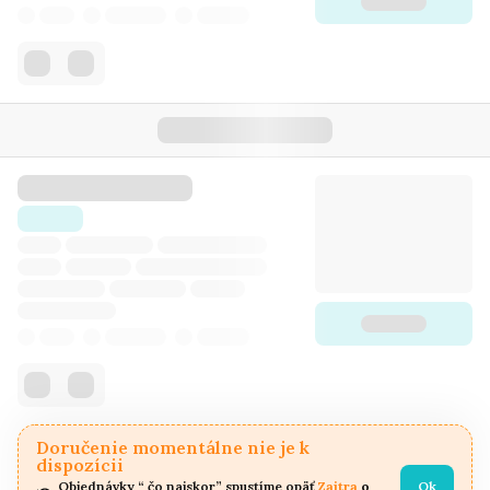
Doručenie momentálne nie je k
dispozícii
Objednávky “ čo najskor” spustíme opäť 
Zajtra
 o 
Ok