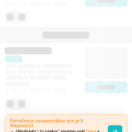
Doručenie momentálne nie je k
dispozícii
Objednávky “ čo najskor” spustíme opäť 
Zajtra
 o 
Ok