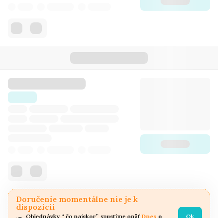
Doručenie momentálne nie je k
dispozícii
Objednávky “ čo najskor” spustíme opäť 
Dnes
 o 
Ok